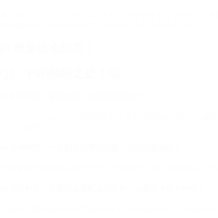
通过输入一句话或上传文本、文档、链接快速生成结构合理、图
的AI编辑能力丰富的组件库助力您创作专业级高质量演示文档
Pi 就是这么好用！
Q2：Pi的独特之处？🤔
01 创作无忧：智能生成，让创意跃然纸上！
无论是一闪而过的一句话灵感还是已有初步结构的大纲、一篇文
再有任何障碍
02 布局精准：一步到位的智能排版，让设计更高效！
全新重构的智能编辑器告别一针一线做PPT所有内容智能动态
03 设计轻松：丰富的主题配色与组件，让视觉冲击不再难！
美观的主题配色优秀的广场案例丰富的组件素材无需编码技能轻