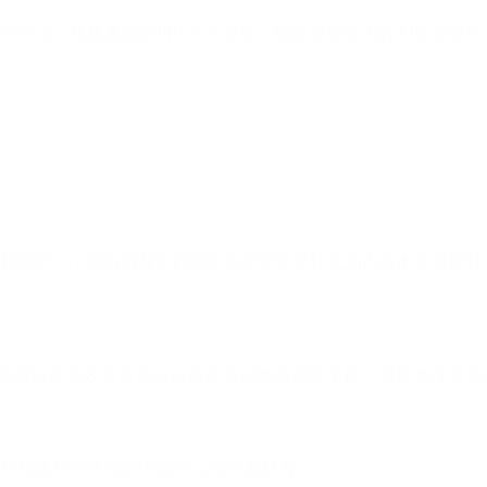
文并茂、优雅美观的PPT演示文档、图文页面等内容AI生成完
档甚至一个网页链接Pi都能助您把它轻松转化为内容丰富且设
排布编辑更高效支持多端自适应布局智能适配手机、电脑等任意屏
松构建和共享动态内容怎么创作都好看～