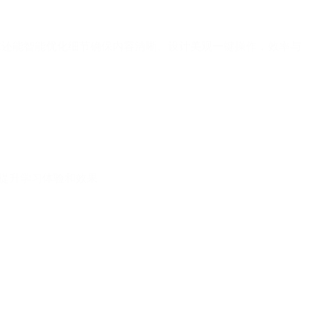
求还能智能优化细节确保内容清晰、设计美观一键操作，效率与
提升学习体验和效果