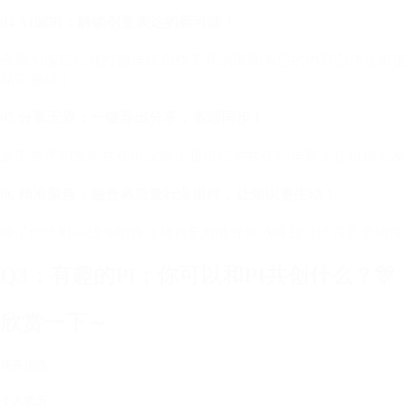
04 AI编辑：解锁创意表达的新可能！
全新AI编辑功能打破传统创作工具的限制为您的内容创作提供
品质兼得！
05 分享无界：一键导出分享，多端同步！
易于共享和发布在任何设备上吸引用户在任何屏幕上提供移动友
06 精准聚焦：融合高质量行业组件，让知识更生动！
除了传统时间线等组件之外Pi专为细分领域特别设计高质量插
Q3：有趣的Pi：你可以和PI共创什么？🎊
欣赏一下～
商务报告
个人简历