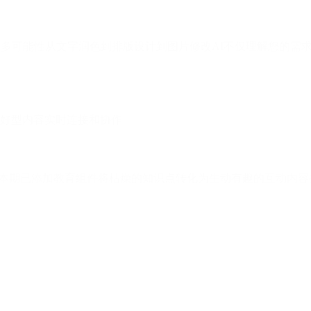
更多可能性从文字润色到排版设计到图片修改AI不仅理解您的需
好型内容实时连接和协作
件本期已添加教育组件将枯燥的知识点转化为生动有趣的互动内容