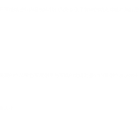
毕后可继续进行内容编辑我们为您提供了智能的动态排版布局好用
计美观的作品帮您实现创意与实践的无缝对接让内容创作及演示不
幕大小