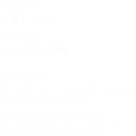
Pi来了！！！
Q1：Pi是谁？！🤩😍
🍕？π ？no no no～
Pi是AI-原生内容创意和共享平台✅
Pi是你的可信可用的创作演示伙伴🧑‍🤝‍🧑✅