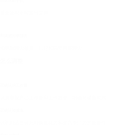
悄咪咪刷手机
甚至还时不时发出笑声
和隔壁同事聊天
怕电脑聊天被抓，只好和隔壁同事聊天
怎么调整
——
正确认识工作量
认真审视自己工作量和工作效率，明确可摸鱼时间
正确认知摸鱼
认识到适当休息对恢复精力和提高专注力的重要性