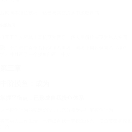
学习与交流
观察同事摸鱼技巧，适当与其交流从中汲取灵感
实践练习
打开工作文档戴上耳机享受音乐、多去厕所拉屎享受私人空间
第三章
中阶摸鱼：成为
掌握平衡点，已形成自我摸鱼体系
这是摸鱼行为的稳定阶段，已充分接受并理解摸鱼行为
将其融入工作生活，已养成自我一套摸鱼体系、摸鱼节奏和摸鱼
理论