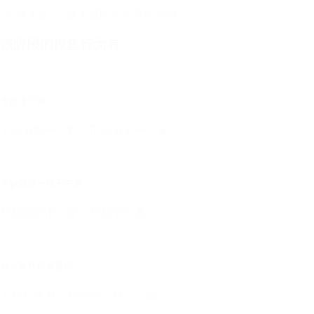
“无摸不欢”已成为该阶段牛马的信仰
该阶段的摸鱼行为有
卡点上下班
上班最晚一个到，下班最早一个走
不缺席每一顿下午茶
积极组织下午茶，积极拿外卖
办公软件聊成微信
大胆打开办公软件聊八卦、斗图