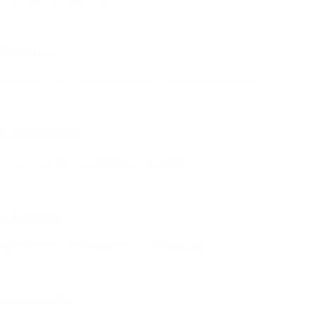
坚守摸鱼原则
提前整理工作，确保任务量合理，合理安排摸鱼时光
在工作文档整理内务
打开工作文档，正经整理自己其他事务
边上班边做兼职
同样是打开工作文档和软件，很难被发现
以公司为名学技能