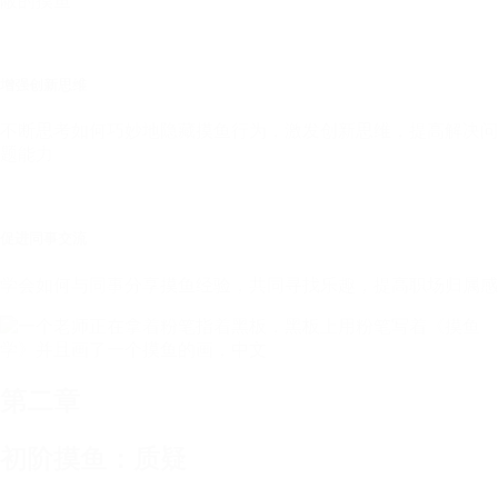
蔽的摸鱼
增强创新思维
不断思考如何巧妙地隐藏摸鱼行为，激发创新思维，提高解决问
题能力
促进同事交流
学会如何与同事分享摸鱼经验，共同寻找乐趣，提高职场归属感
第二章
初阶摸鱼：质疑