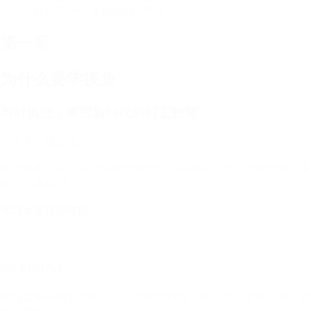
第一章
为什么要学摸鱼
与时俱进，掌握新时代的打工智慧
打工人，摸鱼魂
合理摸鱼可以让牛马找到自我价值，实现生活与工作的平衡，掌
握打工幸福感
学习本课程你可以
应对新时代挑战
我们需要不断更新知识，学习现代科技手段，进行更加高效、隐