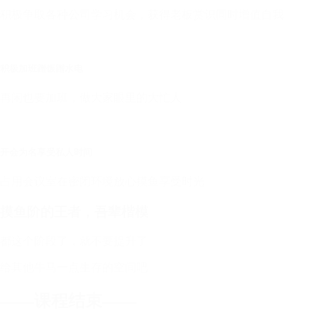
积极争取各种公司学习机会，获得老板赏识同时增值自我
积极加班蹭饭蹭水电
再闲也要加班，做大家眼里的大忙人
开会为名享受私人时间
占用会议室在密闭环境放心摸鱼享受时光
摸鱼阶的王者，吾辈楷模
都这个阶段了，就不要提升了
给其他牛马一点生存的空间吧
——课程结束——