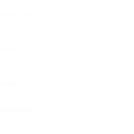
正经沟通一律晚读
聊八卦才是正经事，上班的事晚点说
带薪拉屎
从不在家浪费纸
开会神游
只要没说到自己，激情参与各种八卦
此阶段的问题
没摸到老板的心趴上