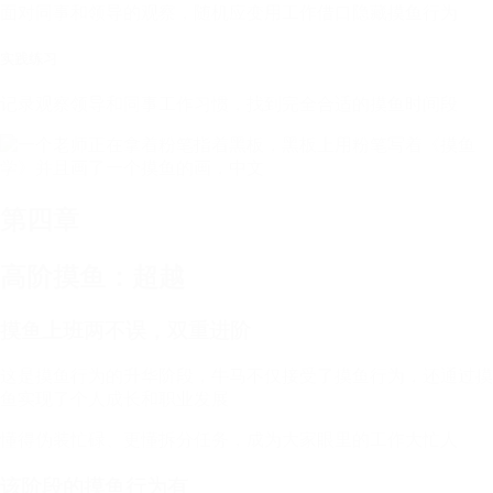
面对同事和领导的观察，随机应变用工作借口隐藏摸鱼行为
实践练习
记录观察领导和同事工作习惯，找到完全合适的摸鱼时间段
第四章
高阶摸鱼：超越
摸鱼上班两不误，双重进阶
这是摸鱼行为的升华阶段，牛马不仅接受了摸鱼行为，还通过摸
鱼实现了个人成长和职业发展
懂得伪装忙碌、更懂拆分任务，成为大家眼里的工作大忙人
该阶段的摸鱼行为有