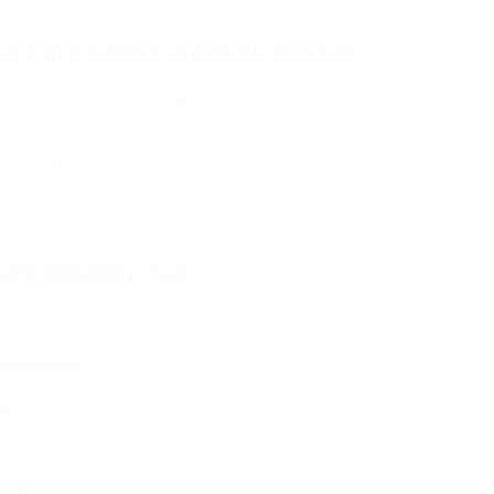
这是初入职场新牛马最容易出现的问题！
质疑摸鱼的存在性，不断问自己，这是否符合自己修炼多年的价
值观和工作价值
与此同时又疯狂羡慕别人能自在地摸鱼
于是一边尝试摸鱼，一边内心不得安宁，完全无法享受摸鱼带来
的幸福感
该阶段的摸鱼行为有
对着电脑发呆
脑子已下班，人还在