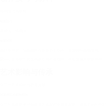
绘画技巧与材料
绘画技巧
厚涂法、滴画法
绘画材料
偏好使用进口油画颜料在亚麻布上创作，展现独特画面质感。
艺术影响与传承
张宇的艺术影响与教育贡献
对其他艺术家的影响
张宇的风格对年轻抽象派艺术家产生重要影响，借鉴了他的色彩