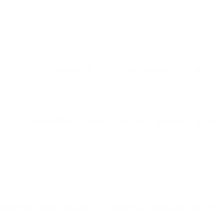
主义影响，呈现出对客观事物的写实描绘，色彩单一，笔触细腻。这一