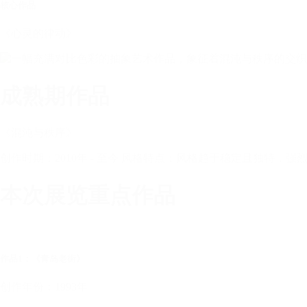
核心作品
《心灵的律动》
成熟期作品
《混沌与秩序》
创作时期：2010年 - 至今 风格特点：风格趋于稳定且独特
本次展览重点作品
作品1：《青岛老街》
创作年份：1993年