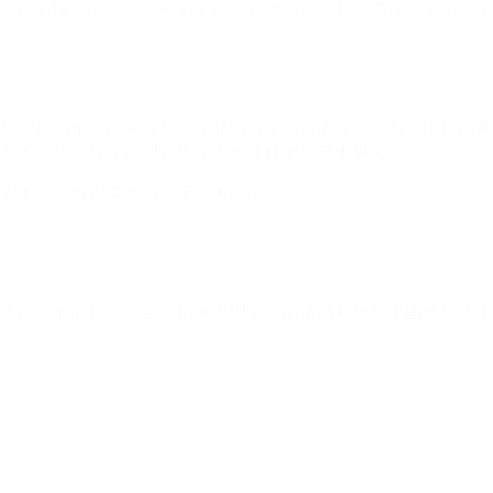
生于1975年，山东青岛，作品融合了抽象表现主义与中国传统
艺术影响，旨在让观众更深入地理解他的艺术魅力。
趣和天赋。他的作品融合了抽象表现主义的情感释放与中国传统艺