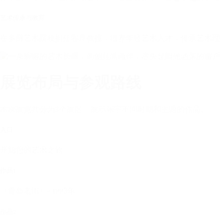
艺术传承与教育
在多所艺术院校担任客座教授，培养年轻艺术人才，传承艺术理
展览布局与参观路线
本次展览共分为3个展区，展示张宇不同时期和主题的作品。
入口
开始您的艺术之旅
作品1
《青岛老街》- 1993年
作品2