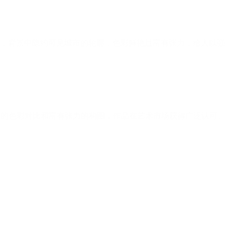
，强烈的色彩对比和富有张力的构图，作品在艺术市场获得广泛认可