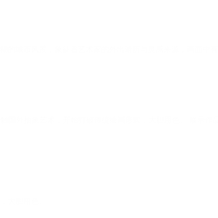
游历，接触国外抽象艺术，开始打破传统绘画形式，大胆用色。 展示作
，大胆用色。