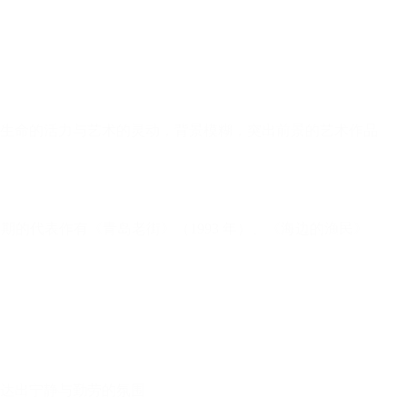
时期的代表作有《青岛老街》（1993 年）、《海边的渔民》