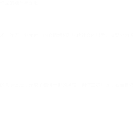
艺术，涵盖自然元素、内心情绪和对现代社会的思考。展览分为多
术的意境营造，形成了独树一帜的风格。创作主题广泛，涵盖自然