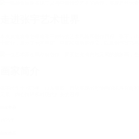
走进张宇艺术世界
本次展览将带您领略张宇独特的艺术风格和创作历程。张宇，出
个部分，展示了他的早期、中期和成熟期作品，以及创作技巧与
画家简介
张宇出生于1975年，山东青岛，自幼展现出对绘画的浓厚兴
元素、内心情绪和对现代社会的思考。
出生年份
1975年
出生地点