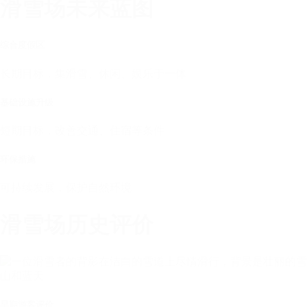
滑雪场未来蓝图
综合度假区
长期目标，集滑雪、休闲、娱乐于一体
基础设施升级
短期目标，改善交通、住宿等条件
环保措施
可持续发展，保护自然环境
滑雪场历史评价
早期游客评价