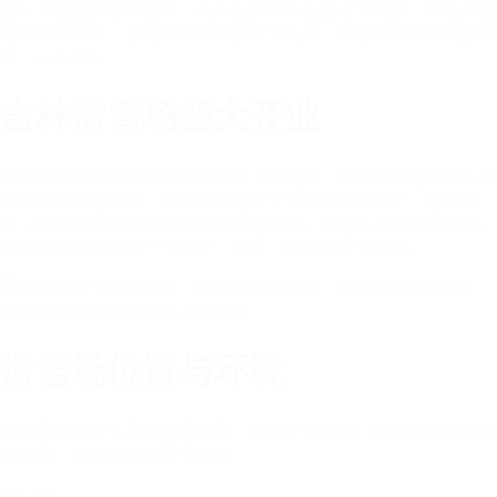
吉林滑雪场盛大开业
欢迎来到吉林滑雪场的开业庆典！在这里，我们将为您开启一段
梦幻般的冰雪之旅。吉林滑雪场位于长白山山脉脚下，交通便
利，拥有优质的雪质和丰富的滑雪设施，适合各类滑雪爱好者。
我们期待为您提供一个安全、舒适、愉快的滑雪体验。
滑雪场位置与环境
吉林滑雪场位于具体地理位置，交通十分便利，距离吉林城区仅
25公里，驾车40分钟即可抵达。