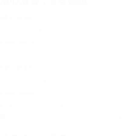
放心滑雪，安全保障
急救站，随时待命
突发状况？我们随时应对，让您安心滑雪！
先进监控，时刻守护
全天候监控，滑雪安全无忧！
巡逻队，随时服务
即时帮助，滑雪更顺畅！
安全标识，清晰指引
醒目标识遍布雪场，为您指明安全方向！