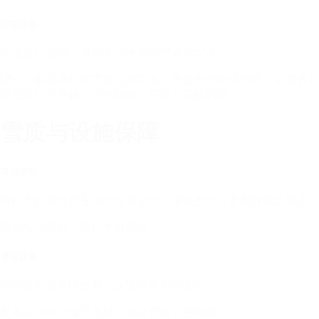
雪道特色
雪道设计合理，满足不同水平滑雪者的需求。
雪质与设施保障
雪场雪质
依托天然降雪和先进的造雪系统，保证整个雪季都有优质雪质。
雪质松软细腻，滑行体验极佳。
雪道设施
两侧设有安全防护网，保障滑雪者的安全。
配备先进的雪道平整机，确保雪道平整顺滑。