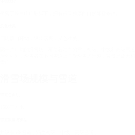
环境优势
坐落于长白山山脉脚下，拥有得天独厚的自然降雪条件。
景色壮美
四周群山环绕，银装素裹，景色壮美。
滑雪场规模与雪道
雪道总面积
1500平方米
雪道数量与类型
共设有6条雪道，涵盖初级、中级、高级雪道。