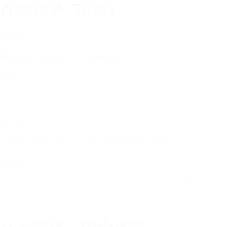
配套设施与活动
休息区
宽敞舒适的休息区，提供免费的热饮。
餐饮区
提供丰富多样的美食选择，保证食物的美味和卫生。
日常活动
定期举办滑雪主题活动，增进滑雪爱好者之间的交流。
装备服务
专业的滑雪装备租赁与维护，确保装备性能优良且适配