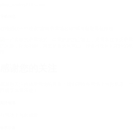
jiling_winter@163.com
导航信息
在地图软件中搜索“吉林滑雪场名称”即可获取导航路线。
感谢您的关注
感谢您关注吉林滑雪场的开业！我们期待在雪场上与您相遇，一
同畅享冰雪乐趣！
期待相遇
在雪场上与您相聚
畅享乐趣