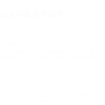
AI音乐派-新年旧岁
创作者：笑尘
五十年前
你还是个刚会爬的小孩 不记得世界的形状 也许被抱着拍照 也许
在鞭炮声中哭闹 那个冬天很冷，但是 妈妈的怀抱温暖 那个地方
叫
沈阳
三十年前
你眼中闪烁清澈的愚蠢不在乎社会的模样荒废着大把时光出没在
影院和游戏厅那时不知何为焦虑未来充满着想象那个地方叫