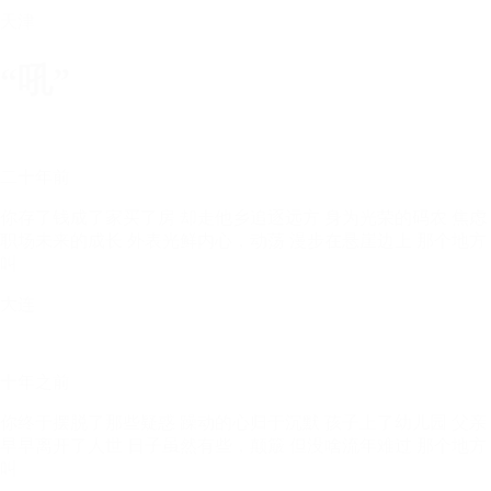
天津
“吼”
二十年前
你存了钱成了家买了房 却走他乡追逐远方 身为光荣的码农 焦虑
职场未来的成长 外表光鲜内心，动荡 漫步在悬崖边上 那个地方
叫
大连
十年之前
你终于摆脱了那些疑惑 躁动的心归于沉默 孩子上了幼儿园 父亲
早早离开了人世 日子虽然有些，颠簸 但没啥流年难过 那个地方
叫