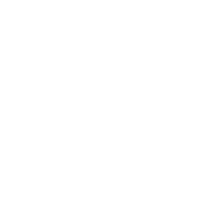
北京
此时今日
身体开始承受岁月重量 知道什么才是天命
可时代变得太快 需要多努力才能跟上 每天依旧匆忙，偶尔 想念
来时的方向 那个地方叫
故乡
新年啊，旧岁啊 期待啊，回望啊 前半生是成长 后半生叫老去 在
这半百的年纪 应该如何回忆 二十年后 你会不会被挂到了墙上 也
许逐渐被人遗忘 化作微笑的尘土 享受山水和安静时光 虽然从此
无忧无虑 久了也会无聊吧 那个地方叫天堂 新年啊，旧岁啊 期待
啊，回望啊 前半生是追寻 后半生是告别 在这半百的年纪 应该如
何开启 应该如何开启 不一样的未来