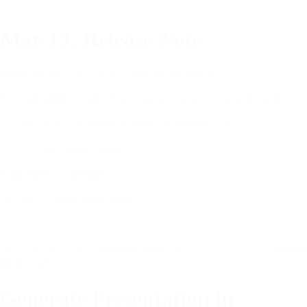
Mar-13: Release Note
智能客服小Pi上线，有想法随时和Pi取得联系！
Pi-Chat智能聊天上线，可以对话DeepSeek，并且生成Pi文档
卡片背景可以设置透明度和模糊，视觉效果拉满！
卡片背景图支持锚点调整
表格边框支持调整颜色
演示模式支持用遥控笔控制
这是一页设置了背景颜色和透明模式的卡片：从卡片左上角按钮
🔘进入设置
Generate Presentation in