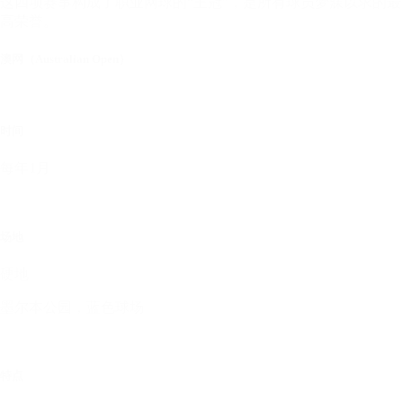
这四项赛事构成了职业网球的“王冠”，是所有球员梦寐以求的最
高荣誉。
澳网（Australian Open）
时间
每年1月
场地
硬地
墨尔本公园，蓝色球场
特点