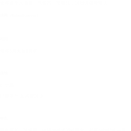
全年首个大满贯，气温高、节奏快，球员体能考验大
法网（Roland Garros）
时间
每年5月末至6月初
场地
红土场
巴黎罗兰·加洛斯球场
特点
回合更长、球速慢、体能与战术消耗巨大，是最“硬核”的一项