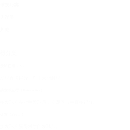
球技巧类
失误类
其他
得分类
发球直得（Ace）
发球直接得分，对手未能触球。
接发球直得（Return Ace）
接发球方在对手发球后，立即回击并直接得分。
破发（Break）
接发球方赢得对手的发球局。