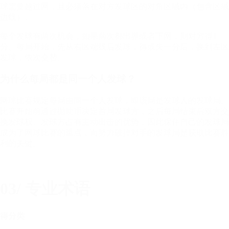
球需要越过网，且必须落在对方发球区的对角区域内（包含区域
边线）。
每个发球有两次机会，如果两次都出界或者下网，则对方得1
分。每局开始，先从右区端线后发球，得或失一分后，换到左区
发球，依次交替。
为什么每局都是同一个人发球？
网球比赛规定每局由同一个人发球，即该局是发球人的发球局。
比赛开始前通过抛硬币决定首局发球方，之后每局结束后双方交
换发球权。发球方占有主动出击的优势，因此保住自己的发球局
成为了网球比赛的重点，而努力破掉对手的发球局是获取比赛胜
利的关键。
03/ 专业术语
得分类