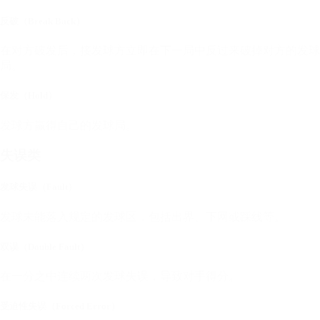
反破（Break Back）
在对方破发后，接发球方立即在下一局中反过来破掉对方的发球
局。
保发（Hold）
发球方赢得自己的发球局。
失误类
发球失误（Fault）
发球未能落入规定的发球区，包括出界、下网或踩线等。
双误（Double Fault）
在一分之中连续两次发球失误，导致对手得分。
受迫性失误（Forced Error）