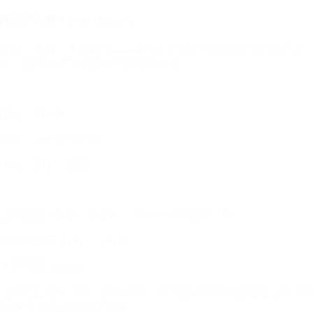
阿尔卡拉斯 Novak Djokovic
年轻、激情、天赋异禀——阿尔卡拉斯是当前男网顶尖选手之
一，被誉为“下一代Big 3”的领军人物。
国籍：西班牙
出生：2003年5月5日
绰号：阿卡、鸭鸭
法网连冠（2024、2025），累计大满贯冠军 5座
温网两连冠（2023、2024）
美网冠军（2022）
法网史上最长决赛，战胜锡纳，成功连霸并成为首位在法网决赛
上演3个赛点逆转胜的选手