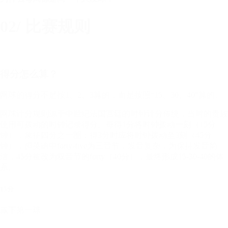
02/ 比赛规则
得分怎么算？
网球的得分不是按1、2、3算的，而是按照“15、30、40”算的。
网球计分规则源于中世纪法国宫廷的时钟计分传统，当时的贵族
使用可拨动的时钟记录得分。每得1分将时钟拨动一刻（15分
钟），象征四分之一圈；得3分时应将时钟拨动至3刻（45分
钟），但英语中forty-five为三音节，发音复杂，为保持发音简
洁，45分被改为双音节的forty（40分），最终形成15-30-40的体
系。
15分
赢下第一球