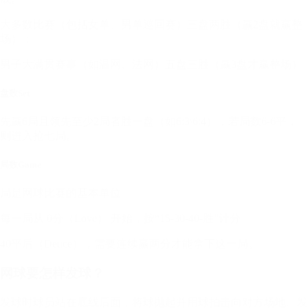
大多数比赛（包括女单、男单巡回赛）三盘两胜（赢2盘就赢整
场）；
男子大满贯赛事（如温网、法网）五盘三胜（赢3盘才赢整场）
盘数Set
先赢6局且领先至少2局者胜一盘（如6:3\6:4），若局数6-6平，
则进入抢七局。
局数Game
局是网球比赛的基本单位
每一局从 0分（Love） 开始，按“15-30-40-胜”计分
40平后（Deuce），需要连续赢两分才能拿下这一局。
网球要怎样发球？
发球时球员站在底线后面，将球抛起并用球拍击向对方场地。发