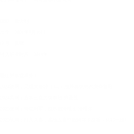
国籍：意大利
出生：2001年8月16日
绰号：狐狸
转入职业时间：2018年
现任男单世界第 1
2024澳网：完成大逆转（3–2）战胜梅德韦杰夫夺首冠
2024美网：直落三盘力擒泰勒·弗里茨
2025澳网：蝉联冠军，战胜德泽维茨·泽维尔
2025法网：打入决赛，鏖战五盘惜败阿尔卡拉斯（精彩一战）