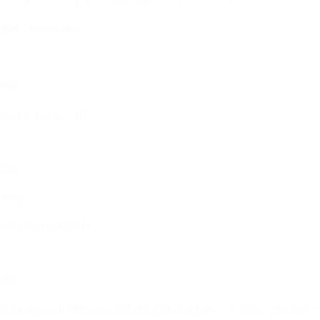
温网（Wimbledon）
时间
每年6月末至7月中
场地
草地
伦敦郊外温布尔登
特点
所有球员必须穿纯白着装草地使得球速极快，对反应与发球能力