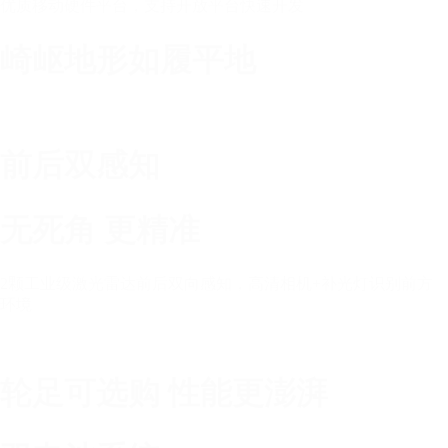
优质移动硬件平台，支持开放平台快速开发
崎岖地形如履平地
前后双感知
无死角 更精准
2颗工业级激光雷达前后双向感知，⾼清相机+补光灯识别前⽅
环境
轮足可选购 性能更澎湃