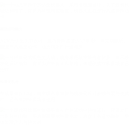
超强运动能力
A2采用仿生关节设计，最高奔跑速度达3.3米/秒，可完成跳跃、
翻滚等高难度动作，动态稳定性行业领先。
轻量化机身
整机重量仅12kg，航空级合金骨架与模块化设计兼顾强度与便携
性，适合室内外多场景使用。