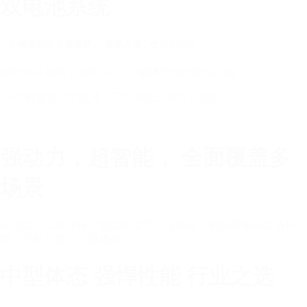
双电池系统
「热插拔双电·无限续航」: 换电无感，使命无间断
双电并联架构：换电≠停工，极限作业的永恒心脏
-20℃极寒⾄55℃炙烤，三电系统全程可靠护航！
强动力，超智能， 全面覆盖多
场景
从物流、工业巡检、应急救援等⾏业场景，到各类极端复杂环
境，轻松驾驭，⽆惧挑战
中型体态 强悍性能 行业之选