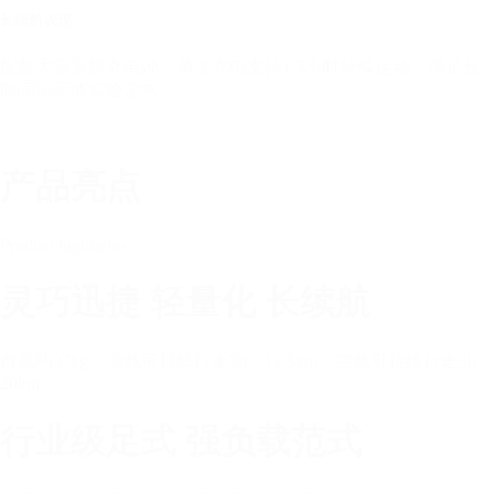
长续航表现
配备大容量快充电池，单次充电支持1.5小时持续运动，满足长
时间演示或实验需求。
产品亮点
Product highlights
灵巧迅捷 轻量化 长续航
自重约37kg，满载可持续⾏⾛3h、12.5km。空载可持续⾏⾛5h、
20km
行业级足式 强负载范式