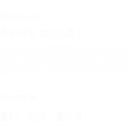
Unitree A2
星际猎影 四足机器人
宇树科技A2是一款高性能消费级四足机器人，集灵活运动、智
能交互与开放生态于一体。该机器人适用于教育、科研与娱乐等
多种场景，展现了仿生机器人领域的前沿技术突破。其卓越的性
能和广泛的应用前景，使其成为推动四足机器人技术发展的重要
产品。
性能升级
更轻、更快、更强悍