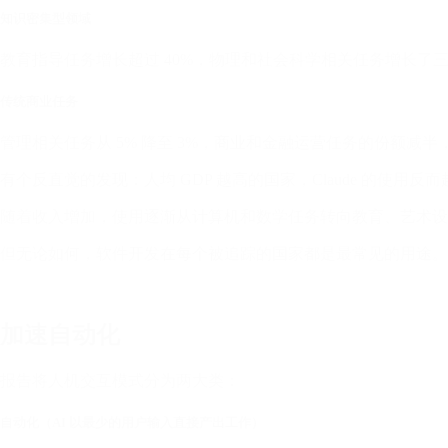
知识密集型领域
教育指导任务增长超过 40%，物理和社会科学相关任务增长了
传统商业任务
管理相关任务从 5% 降至 3%，商业和金融运营任务的份额减半，从
有个反直觉的发现：人均 GDP 越高的国家，Claude 的使用反
随着收入增加，使用逐渐从计算机和数学任务转向教育、艺术设
但无论如何，软件开发在每个被追踪的国家都是最常见的用途。
加速自动化
报告将人机交互模式分为两大类：
自动化（AI 以最少的用户输入直接产出工作）