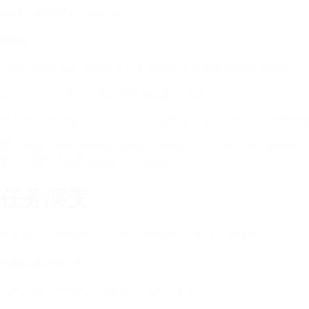
第四，金融相关任务占比很高
夏威夷
请求 Claude 协助旅游相关任务的频率是美国其他地区的两倍
收入与 AI 使用的关系在美国内部更加明显。
州人均 GDP 每提高 1%，Claude 使用量就提高 1.8
任务演变
从去年 12 月到现在，Claude 的使用模式发生了显著变化。
计算机和数学类任务
始终占据主导地位，保持在 37-40% 左右