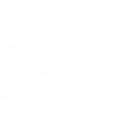
报告发现了一个有趣的现象：
夏威夷人用 Claude 做旅游规划
马萨诸塞州的人用它做科学研究
印度人则热衷于用它构建网页应用
这些看似毫无关联的使用场景，恰恰反映了各地经济结构对 AI
软件工程
全球各地的头号用途
巴西特色
使用 Claude 进行翻译和语言学习的频率是全球平均水平的六倍