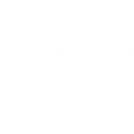
%。但奇怪的是，收入对美国各州间差异的解释力反而不如对国家间差异的