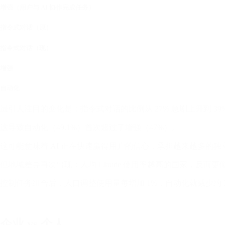
增强（用户与 AI 协作完成任务）
指令式对话（原）
指令式对话（现）
增强
自动化
最引人注目的变化是：指令式对话的比例从 27% 急剧上升到 39
这导致自动化（49.1%）首次超过了增强（47%）。
这可能意味着 AI 正在快速赢得用户的信心，承担越来越多的独
但地域差异再次出现：人均 Claude 使用率越高的国家，反
控制任务组合后，人口调整使用量每增加 1%，自动化就减少约 
企业 vs 个人