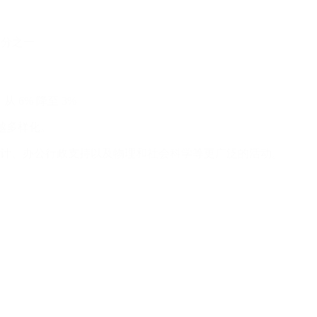
三分之一
 6% 降至 3%
而越多样化。
计、办公行政支持以及物理和社会科学等更广泛的活动。