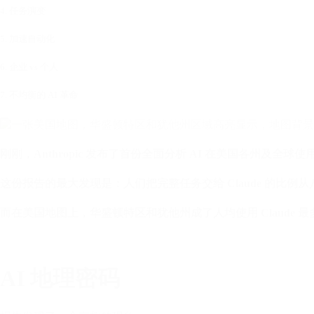
4. 任务演变
5. 加速自动化
6. 企业 vs 个人
7. 不均衡的 AI 革命
刚刚，Anthropic 发布了首份全面分析 AI 在美国各州及全
这份报告的最大发现是：人们把完整任务交给 Claude 的比例从八
而在美国地图上，华盛顿特区和犹他州成了人均使用 Claude 
AI 地理密码