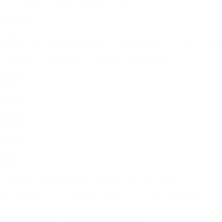
全球份额
美国以 21.6% 的使用量遥遥领先，印度紧随其后，巴西、日本
但如果按人口调整后看人均使用量，画风就变了：
以色列
新加坡
澳大利亚
新西兰
韩国
这些技术发达的小国在 AI 采用率上反而走在了前面。
而更有意思的是，GDP 越高的国家，Claude 使用率也越高
GDP 每提高 1%，AI 使用指数就提高 0.7%。