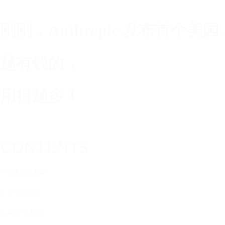
刚刚，Anthropic 发布首个美
越有钱的，
用得越多！
CONTENTS
1. 报告核心发现
2. AI 地理密码
3. 美国 AI 版图