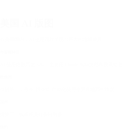
美国 AI 版图
在美国国内，AI 使用同样呈现出巨大的地域差异。
华盛顿特区
AI 使用指数高达 3.82，主要用 Claude 编辑文档和搜索信息
犹他州
位居第二，存在"指令式"自动化使用率异常地高的情况
加州
排第三，编程相关任务特别多
纽约