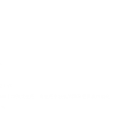
%。
立工作。
而更倾向于增强式使用；而使用率较低的国家更喜欢自动化。
3%。