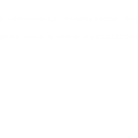
独特褶皱质感。山本耀司在自传中透露："每件衣服都藏着两个口袋，
"都是精密计算的结果，被《纽约时报》评为"对完美主义的恐怖袭