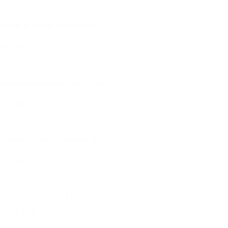
CREPE de CHINE WRAP PANTS
¥63,800
NYLON WASHER MINI LEASE BAG
¥13,200
LEATHER25MM LONG RING BELT
¥12,100
「BRANDS / COLLECTION」
· 旗下品牌 ·