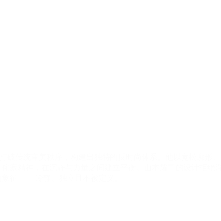
色为核心语言， 打破传统审美秩序，构建出独特的反时尚体系。他以宽松
 侘寂精神，在沉静与力量之间建立平衡。山本耀司的设计拒绝浮
的象征—— 冷静、独立且不被定义。