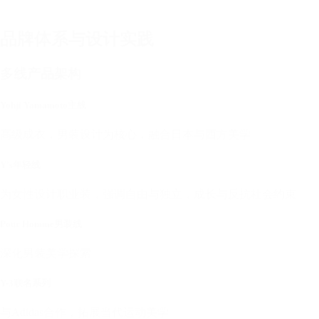
品牌体系与设计实践
多线产品架构
Yohji Yamamoto主线
高级成衣，男装设计为核心，融合日本与西方美学
Y's年轻线
为女性设计职业装，强调自由与独立，成长与反抗社会约束
Pour Homme男装线
深化男装美学探索
Y-3联名系列
与Adidas合作，拓展当代运动美学