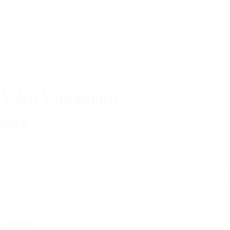
K
A B O U T U S
—-
Yohji Yamamoto
品牌简介
—-
山本耀司 (Yohji Yamamoto) 创立于1981年，以黑
品牌强调时间感与不完美之美，融合东方哲学中的克制、留白与
的关注。 在时尚语境中，他不仅是一位设计师，更是一种态度
反叛精神