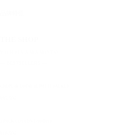
品牌特征
THE SHOP
Y O H J I Y A M A M O T O
— BESTSELLERS —
CREPE de CHINE SLIM FIT JACKET
¥93,500
2 PACK COTTON T-SHIRTS
¥16,500