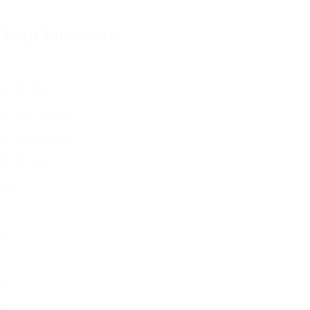
Yohji Yamamoto
山 本 耀 司
POUR FEMME
POUR HOMME
IN BLACK
WE
TRUST
B
L
A
C