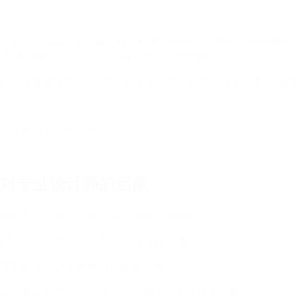
—
Yohji Yamamoto通过麻织物与粘胶面料创新运用塑造
述融入每一件作品，使之成为表达态度的媒介。
1999年春夏系列中，模特穿着看似烧焦的裙摆行走，每处"破损
Y O H J I Y A M A M O T O
—
对专业设计师的启蒙
服装不仅是视觉之物，更是身体与精神的容器
破碎、不完美反而具有生命力与真实感
克制的美学语言能够容纳更多个体表达空间
设计师应拒绝迎合市场，坚守独立的美学价值判断