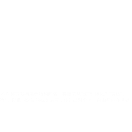
廓形、 不对称剪裁与层叠结构闻名，将服装从“装饰”转化为“表达”。
华， 以低调深邃的视觉语言，传达出对个体、自由与内在世界