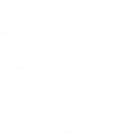
打破传统对称美学，以不规则剪裁重构服装语言
黑色宣言
将黑色升华为精神符号，通过层次叠穿展现深度
负空间美学
利用服装与身体间的空隙创造动态韵律
工匠革命
传统和服工艺与现代解构主义的融合创新
YOHJI YAMAMOTO